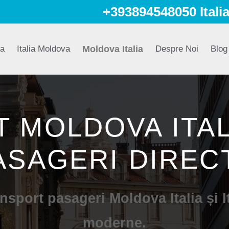
+393894548050 Itali
a
Italia Moldova
Moldova Italia
Despre Noi
Blog
 MOLDOVA ITAL
ASAGERI DIREC
ansport pasageri Moldova Italia și
moderne.