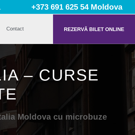
a
+373 691 625 54 Moldova
Contact
REZERVĂ BILET ONLINE
IA – CURSE
TE
 Italia Moldova cu microbuze